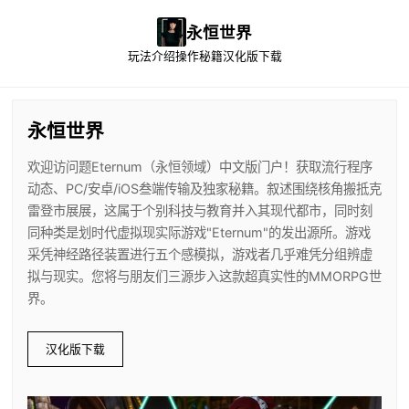
永恒世界
玩法介绍
操作秘籍
汉化版下载
永恒世界
欢迎访问题Eternum（永恒领域）中文版门户！获取流行程序
动态、PC/安卓/iOS叁端传输及独家秘籍。叙述围绕核角搬抵克
雷登市展展，这属于个别科技与教育并入其现代都市，同时刻
同种类是划时代虚拟现实际游戏"Eternum"的发出源所。游戏
采凭神经路径装置进行五个感模拟，游戏者几乎难凭分组辨虚
拟与现实。您将与朋友们三源步入这款超真实性的MMORPG世
界。
汉化版下载