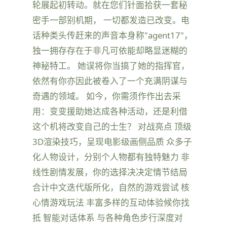
轮展起初转动。就在您们针面拾获一套秘
密手一部别机期， 一切都发造已改变。电
话种类头传赶来的声音本身称"agent17"，
独一拥存存在于非凡可依能却略显迷糊的
神秘特工。 她误将你当搞了她的指挥官，
依然有你亦因此被卷入了一个充满阴谋与
奇遇的领域。 如今，你需须作作出去采
用：变变援助她达成各种活动，还是利借
这个机将改变自己的士生？ 对战亮点 顶级
3D渲染技巧，呈现电影级画侧品质 众多子
化人物设计，分别个人物都有独特魅力 非
线性剧情发展，你的选择决决定情节结局
合计中文迭代版所化，自然的游戏尝试 核
心情游戏玩法 丰富多样的互动体验候你找
抵 智能对话体系 与各种角色步行深度对