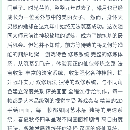
门弟子。时光荏苒，整整九年过去了，曦月也已经
成长为一位秀外慧中的美丽女子。 然而，身怀天
灵根的她却在这九年中始终无法筑基成功。这次随
同大师兄前往神秘秘境的试炼，成为了她筑基的最
后机会。但她并不知道，前方等待她的将是何等残
酷的鼎炉地狱... 游戏特色 修炼系统 完整的修炼体
系，从筑基到飞升，体验真正的仙侠修炼之路 法
宝收集 丰富的法宝系统，收集强化各种神器，提
升战斗实力 双修玩法 独特的双修系统，与不同角
色建立深度关系 精美画面 全程2D手绘制作，每一
帧都是艺术品级别的视觉享受 游戏亮点 精美的2D
手绘画面，每一帧都如同艺术品 独特的更迭系
统，春夏秋冬四季呈现不同画面和剧情 高自由度
玩法，多种发展路线任你选择 深度的修仙系统，