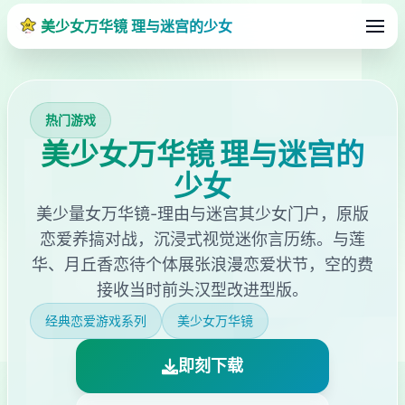
美少女万华镜 理与迷宫的少女
热门游戏
美少女万华镜 理与迷宫的
少女
美少量女万华镜-理由与迷宫其少女门户，原版
恋爱养搞对战，沉浸式视觉迷你言历练。与莲
华、月丘香恋待个体展张浪漫恋爱状节，空的费
接收当时前头汉型改进型版。
经典恋爱游戏系列
美少女万华镜
即刻下载