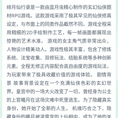
绯月仙行录是一款由蓝月虫精心制作的玄幻仙侠题
材RPG游戏。这款游戏采用了极其罕见的仙侠修真
设定，与市面上的同类作品截然不同。游戏全程采
用精细的2D手绘制作工艺，每一帧画面都展现出
惊艳的艺术水准。 游戏的女主角气质非常出众，
人物设计精美动人。游戏性极其丰富，包含了修炼
系统、法宝收集、双修玩法、结胎系统等多种创新
元素。全程无修正内容配合高自由度的游戏玩法，
为玩家带来了极具收藏价值的游戏体验。 剧情背
景 故事背景设定在一个充满仙侠色彩的玄幻世
界。皇宫中的一场大火改变了一切，曾经身为公主
的上官曦月在这场灾难中死里逃生。为了隐藏真实
身份，她开始了全新的人生。 机缘巧合之下，隐
藏身份的曦月被凌霄宫的上仙相中，成为了他的关