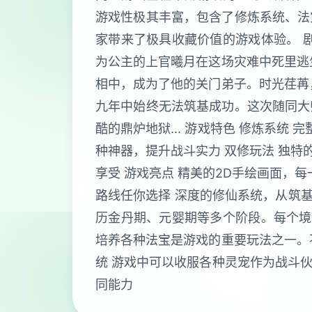
游戏性极其丰富，包含了修炼系统、法
家带来了极具收藏价值的游戏体验。 
为公主的上官曦月在这场灾难中死里逃
相中，成为了他的关门弟子。时光荏苒
九年中始终无法筑基成功。这次随同大
酷的鼎炉地狱... 游戏特色 修炼系
种神器，提升战斗实力 双修玩法 独特
享受 游戏亮点 精美的2D手绘画面，
路线任你选择 深度的修仙系统，从筑基
历金丹期、元婴期等多个阶段。每个境
培养各种法宝是游戏的重要玩法之一。
统 游戏中可以收服各种灵宠作为战斗
同能力