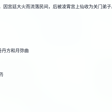
，因宫廷大火而流落民间，后被凌霄宫上仙收为关门弟子
丹丹方和月弥曲
药