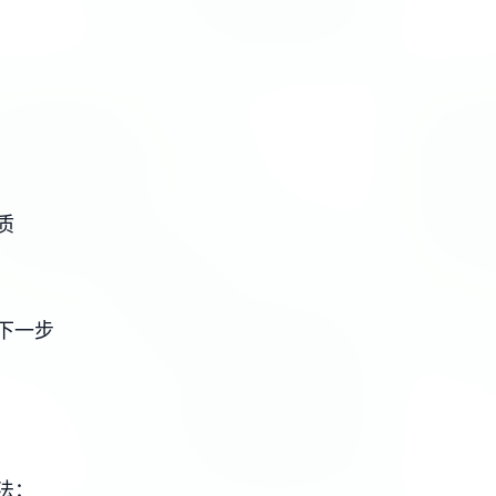
质
下一步
法：