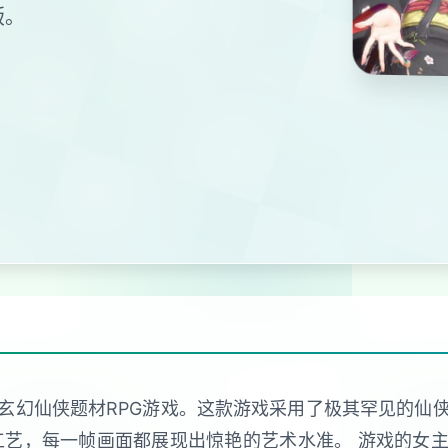
版。
玄幻仙侠题材RPG游戏。这款游戏采用了极其罕见的仙
工艺，每一帧画面都展现出惊艳的艺术水准。 游戏的女