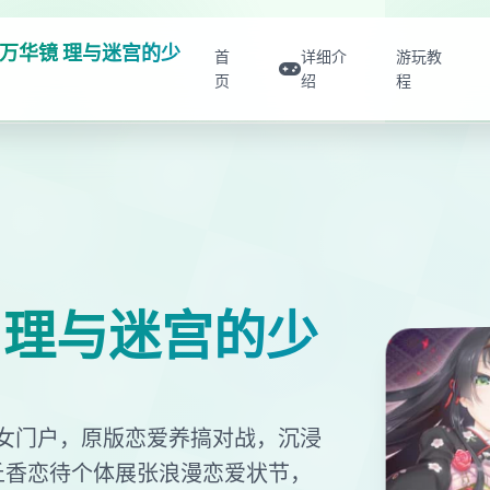
万华镜 理与迷宫的少
首
详细介
游玩教
页
绍
程
 理与迷宫的少
女门户，原版恋爱养搞对战，沉浸
丘香恋待个体展张浪漫恋爱状节，