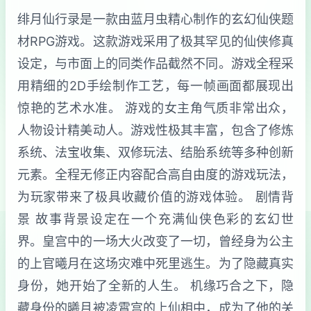
绯月仙行录是一款由蓝月虫精心制作的玄幻仙侠题
材RPG游戏。这款游戏采用了极其罕见的仙侠修真
设定，与市面上的同类作品截然不同。游戏全程采
用精细的2D手绘制作工艺，每一帧画面都展现出
惊艳的艺术水准。 游戏的女主角气质非常出众，
人物设计精美动人。游戏性极其丰富，包含了修炼
系统、法宝收集、双修玩法、结胎系统等多种创新
元素。全程无修正内容配合高自由度的游戏玩法，
为玩家带来了极具收藏价值的游戏体验。 剧情背
景 故事背景设定在一个充满仙侠色彩的玄幻世
界。皇宫中的一场大火改变了一切，曾经身为公主
的上官曦月在这场灾难中死里逃生。为了隐藏真实
身份，她开始了全新的人生。 机缘巧合之下，隐
藏身份的曦月被凌霄宫的上仙相中，成为了他的关