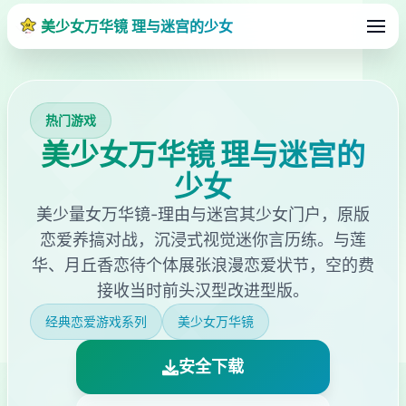
美少女万华镜 理与迷宫的少女
热门游戏
美少女万华镜 理与迷宫的
少女
美少量女万华镜-理由与迷宫其少女门户，原版
恋爱养搞对战，沉浸式视觉迷你言历练。与莲
华、月丘香恋待个体展张浪漫恋爱状节，空的费
接收当时前头汉型改进型版。
经典恋爱游戏系列
美少女万华镜
安全下载