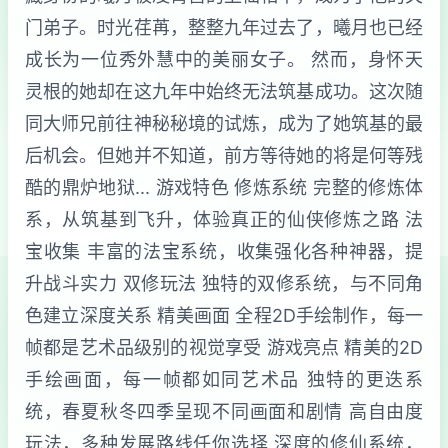
门弟子。时光荏苒，整整九年过去了，曦月也已经
成长为一位秀外慧中的美丽女子。 然而，身怀天
灵根的她却在这九年中始终无法筑基成功。这次随
同大师兄前往神秘秘境的试炼，成为了她筑基的最
后机会。但她并不知道，前方等待她的将是何等残
酷的鼎炉地狱... 游戏特色 修炼系统 完整的修炼体
系，从筑基到飞升，体验真正的仙侠修炼之路 法
宝收集 丰富的法宝系统，收集强化各种神器，提
升战斗实力 双修玩法 独特的双修系统，与不同角
色建立深度关系 精美画面 全程2D手绘制作，每一
帧都是艺术品级别的视觉享受 游戏亮点 精美的2D
手绘画面，每一帧都如同艺术品 独特的更迭系
统，春夏秋冬四季呈现不同画面和剧情 高自由度
玩法，多种发展路线任你选择 深度的修仙系统，