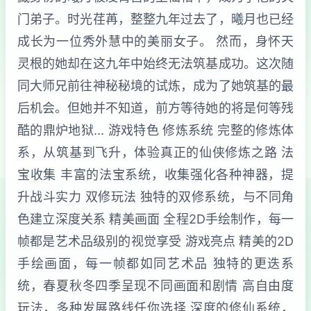
门弟子。时光荏苒，整整九年过去了，曦月也已经
成长为一位秀外慧中的美丽女子。 然而，身怀天
灵根的她却在这九年中始终无法筑基成功。这次随
同大师兄前往神秘秘境的试炼，成为了她筑基的最
后机会。但她并不知道，前方等待她的将是何等残
酷的鼎炉地狱... 游戏特色 修炼系统 完整的修炼体
系，从筑基到飞升，体验真正的仙侠修炼之路 法
宝收集 丰富的法宝系统，收集强化各种神器，提
升战斗实力 双修玩法 独特的双修系统，与不同角
色建立深度关系 精美画面 全程2D手绘制作，每一
帧都是艺术品级别的视觉享受 游戏亮点 精美的2D
手绘画面，每一帧都如同艺术品 独特的更迭系
统，春夏秋冬四季呈现不同画面和剧情 高自由度
玩法，多种发展路线任你选择 深度的修仙系统，