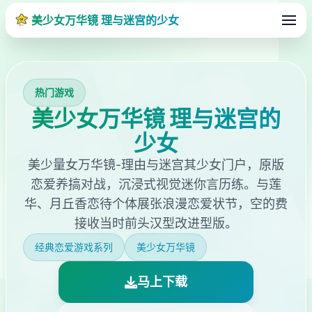
美少女万华镜 理与迷宫的少女
热门游戏
美少女万华镜 理与迷宫的
少女
美少量女万华镜-理由与迷宫其少女门户，原版
恋爱养搞对战，沉浸式视觉迷你言历练。与莲
华、月丘香恋待个体展张浪漫恋爱状节，空的费
接收当时前头汉型改进型版。
经典恋爱游戏系列
美少女万华镜
马上下载