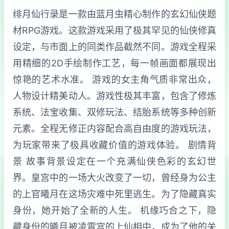
绯月仙行录是一款由蓝月虫精心制作的玄幻仙侠题
材RPG游戏。这款游戏采用了极其罕见的仙侠修真
设定，与市面上的同类作品截然不同。游戏全程采
用精细的2D手绘制作工艺，每一帧画面都展现出
惊艳的艺术水准。 游戏的女主角气质非常出众，
人物设计精美动人。游戏性极其丰富，包含了修炼
系统、法宝收集、双修玩法、结胎系统等多种创新
元素。全程无修正内容配合高自由度的游戏玩法，
为玩家带来了极具收藏价值的游戏体验。 剧情背
景 故事背景设定在一个充满仙侠色彩的玄幻世
界。皇宫中的一场大火改变了一切，曾经身为公主
的上官曦月在这场灾难中死里逃生。为了隐藏真实
身份，她开始了全新的人生。 机缘巧合之下，隐
藏身份的曦月被凌霄宫的上仙相中，成为了他的关