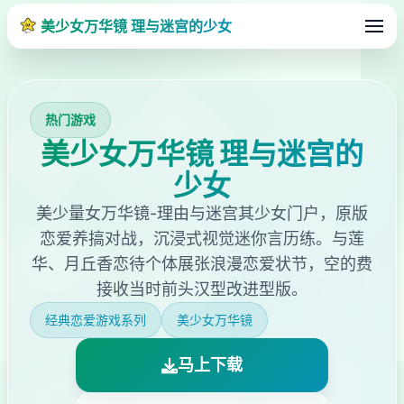
美少女万华镜 理与迷宫的少女
热门游戏
美少女万华镜 理与迷宫的
少女
美少量女万华镜-理由与迷宫其少女门户，原版
恋爱养搞对战，沉浸式视觉迷你言历练。与莲
华、月丘香恋待个体展张浪漫恋爱状节，空的费
接收当时前头汉型改进型版。
经典恋爱游戏系列
美少女万华镜
马上下载