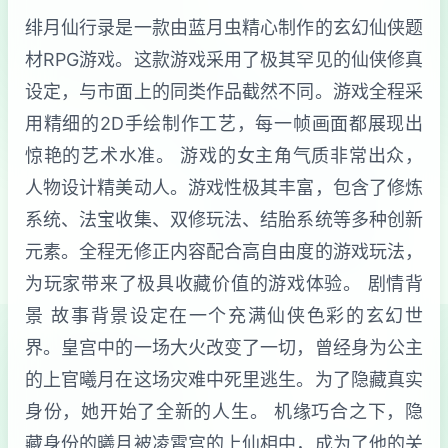
绯月仙行录是一款由蓝月虫精心制作的玄幻仙侠题
材RPG游戏。这款游戏采用了极其罕见的仙侠修真
设定，与市面上的同类作品截然不同。游戏全程采
用精细的2D手绘制作工艺，每一帧画面都展现出
惊艳的艺术水准。 游戏的女主角气质非常出众，
人物设计精美动人。游戏性极其丰富，包含了修炼
系统、法宝收集、双修玩法、结胎系统等多种创新
元素。全程无修正内容配合高自由度的游戏玩法，
为玩家带来了极具收藏价值的游戏体验。 剧情背
景 故事背景设定在一个充满仙侠色彩的玄幻世
界。皇宫中的一场大火改变了一切，曾经身为公主
的上官曦月在这场灾难中死里逃生。为了隐藏真实
身份，她开始了全新的人生。 机缘巧合之下，隐
藏身份的曦月被凌霄宫的上仙相中，成为了他的关