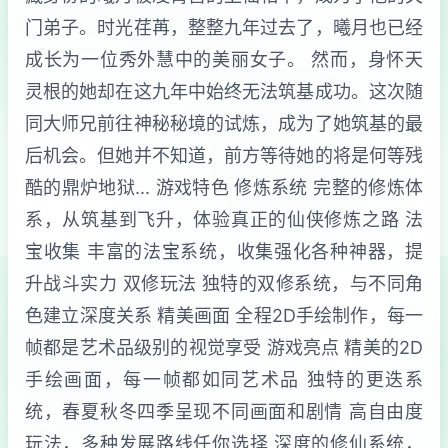
门弟子。时光荏苒，整整九年过去了，曦月也已经
成长为一位秀外慧中的美丽女子。 然而，身怀天
灵根的她却在这九年中始终无法筑基成功。这次随
同大师兄前往神秘秘境的试炼，成为了她筑基的最
后机会。但她并不知道，前方等待她的将是何等残
酷的鼎炉地狱... 游戏特色 修炼系统 完整的修炼体
系，从筑基到飞升，体验真正的仙侠修炼之路 法
宝收集 丰富的法宝系统，收集强化各种神器，提
升战斗实力 双修玩法 独特的双修系统，与不同角
色建立深度关系 精美画面 全程2D手绘制作，每一
帧都是艺术品级别的视觉享受 游戏亮点 精美的2D
手绘画面，每一帧都如同艺术品 独特的更迭系
统，春夏秋冬四季呈现不同画面和剧情 高自由度
玩法，多种发展路线任你选择 深度的修仙系统，