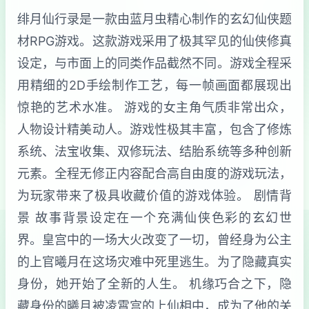
绯月仙行录是一款由蓝月虫精心制作的玄幻仙侠题
材RPG游戏。这款游戏采用了极其罕见的仙侠修真
设定，与市面上的同类作品截然不同。游戏全程采
用精细的2D手绘制作工艺，每一帧画面都展现出
惊艳的艺术水准。 游戏的女主角气质非常出众，
人物设计精美动人。游戏性极其丰富，包含了修炼
系统、法宝收集、双修玩法、结胎系统等多种创新
元素。全程无修正内容配合高自由度的游戏玩法，
为玩家带来了极具收藏价值的游戏体验。 剧情背
景 故事背景设定在一个充满仙侠色彩的玄幻世
界。皇宫中的一场大火改变了一切，曾经身为公主
的上官曦月在这场灾难中死里逃生。为了隐藏真实
身份，她开始了全新的人生。 机缘巧合之下，隐
藏身份的曦月被凌霄宫的上仙相中，成为了他的关