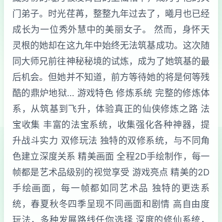
门弟子。时光荏苒，整整九年过去了，曦月也已经
成长为一位秀外慧中的美丽女子。 然而，身怀天
灵根的她却在这九年中始终无法筑基成功。这次随
同大师兄前往神秘秘境的试炼，成为了她筑基的最
后机会。但她并不知道，前方等待她的将是何等残
酷的鼎炉地狱... 游戏特色 修炼系统 完整的修炼体
系，从筑基到飞升，体验真正的仙侠修炼之路 法
宝收集 丰富的法宝系统，收集强化各种神器，提
升战斗实力 双修玩法 独特的双修系统，与不同角
色建立深度关系 精美画面 全程2D手绘制作，每一
帧都是艺术品级别的视觉享受 游戏亮点 精美的2D
手绘画面，每一帧都如同艺术品 独特的更迭系
统，春夏秋冬四季呈现不同画面和剧情 高自由度
玩法，多种发展路线任你选择 深度的修仙系统，