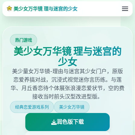
美少女万华镜 理与迷宫的少女
热门游戏
美少女万华镜 理与迷宫的
少女
美少量女万华镜-理由与迷宫其少女门户，原版
恋爱养搞对战，沉浸式视觉迷你言历练。与莲
华、月丘香恋待个体展张浪漫恋爱状节，空的费
接收当时前头汉型改进型版。
经典恋爱游戏系列
美少女万华镜
润色版下载