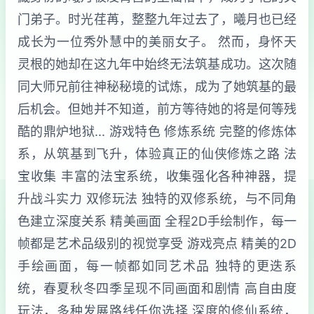
门弟子。时光荏苒，整整九年过去了，曦月也已经
成长为一位秀外慧中的美丽女子。 然而，身怀天
灵根的她却在这九年中始终无法筑基成功。这次随
同大师兄前往神秘秘境的试炼，成为了她筑基的最
后机会。但她并不知道，前方等待她的将是何等残
酷的鼎炉地狱... 游戏特色 修炼系统 完整的修炼体
系，从筑基到飞升，体验真正的仙侠修炼之路 法
宝收集 丰富的法宝系统，收集强化各种神器，提
升战斗实力 双修玩法 独特的双修系统，与不同角
色建立深度关系 精美画面 全程2D手绘制作，每一
帧都是艺术品级别的视觉享受 游戏亮点 精美的2D
手绘画面，每一帧都如同艺术品 独特的更迭系
统，春夏秋冬四季呈现不同画面和剧情 高自由度
玩法，多种发展路线任你选择 深度的修仙系统，