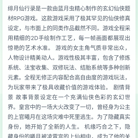
绯月仙行录是一款由蓝月虫精心制作的玄幻仙侠题
材RPG游戏。这款游戏采用了极其罕见的仙侠修真
设定，与市面上的同类作品截然不同。游戏全程采
用精细的2D手绘制作工艺，每一帧画面都展现出
惊艳的艺术水准。 游戏的女主角气质非常出众，
人物设计精美动人。游戏性极其丰富，包含了修炼
系统、法宝收集、双修玩法、结胎系统等多种创新
元素。全程无修正内容配合高自由度的游戏玩法，
为玩家带来了极具收藏价值的游戏体验。 剧情背
景 故事背景设定在一个充满仙侠色彩的玄幻世
界。皇宫中的一场大火改变了一切，曾经身为公主
的上官曦月在这场灾难中死里逃生。为了隐藏真实
身份，她开始了全新的人生。 机缘巧合之下，隐
藏身份的曦月被凌霄宫的上仙相中，成为了他的关