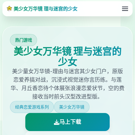
美少女万华镜 理与迷宫的少女
热门游戏
美少女万华镜 理与迷宫的
少女
美少量女万华镜-理由与迷宫其少女门户，原版
恋爱养搞对战，沉浸式视觉迷你言历练。与莲
华、月丘香恋待个体展张浪漫恋爱状节，空的费
接收当时前头汉型改进型版。
经典恋爱游戏系列
美少女万华镜
马上下载