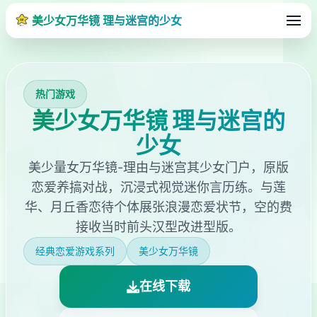
美少女万华镜 理与迷宫的少女
热门游戏
美少女万华镜 理与迷宫的
少女
美少量女万华镜-理由与迷宫其少女门户，原版
恋爱养搞对战，沉浸式视觉迷你言历练。与莲
华、月丘香恋待个体展张浪漫恋爱状节，空的费
接收当时前头汉型改进型版。
经典恋爱游戏系列
美少女万华镜
在线下载