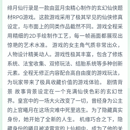
绯月仙行录是一款由蓝月虫精心制作的玄幻仙侠题
材RPG游戏。这款游戏采用了极其罕见的仙侠修真
设定，与市面上的同类作品截然不同。游戏全程采
用精细的2D手绘制作工艺，每一帧画面都展现出
惊艳的艺术水准。 游戏的女主角气质非常出众，
人物设计精美动人。游戏性极其丰富，包含了修炼
系统、法宝收集、双修玩法、结胎系统等多种创新
元素。全程无修正内容配合高自由度的游戏玩法，
为玩家带来了极具收藏价值的游戏体验。 剧情背
景 故事背景设定在一个充满仙侠色彩的玄幻世
界。皇宫中的一场大火改变了一切，曾经身为公主
的上官曦月在这场灾难中死里逃生。为了隐藏真实
身份，她开始了全新的人生。 机缘巧合之下，隐
藏身份的曦月被凌霄宫的上仙相中，成为了他的关