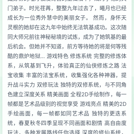
门弟子。时光荏苒，整整九年过去了，曦月也已经
成长为一位秀外慧中的美丽女子。 然而，身怀天
灵根的她却在这九年中始终无法筑基成功。这次随
同大师兄前往神秘秘境的试炼，成为了她筑基的最
后机会。但她并不知道，前方等待她的将是何等残
酷的鼎炉地狱... 游戏特色 修炼系统 完整的修炼体
系，从筑基到飞升，体验真正的仙侠修炼之路 法
宝收集 丰富的法宝系统，收集强化各种神器，提
升战斗实力 双修玩法 独特的双修系统，与不同角
色建立深度关系 精美画面 全程2D手绘制作，每一
帧都是艺术品级别的视觉享受 游戏亮点 精美的2D
手绘画面，每一帧都如同艺术品 独特的更迭系
统，春夏秋冬四季呈现不同画面和剧情 高自由度
玩法，多种发展路线任你选择 深度的修仙系统，