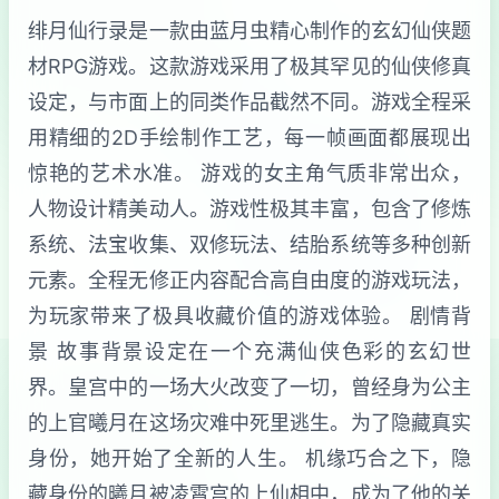
绯月仙行录是一款由蓝月虫精心制作的玄幻仙侠题
材RPG游戏。这款游戏采用了极其罕见的仙侠修真
设定，与市面上的同类作品截然不同。游戏全程采
用精细的2D手绘制作工艺，每一帧画面都展现出
惊艳的艺术水准。 游戏的女主角气质非常出众，
人物设计精美动人。游戏性极其丰富，包含了修炼
系统、法宝收集、双修玩法、结胎系统等多种创新
元素。全程无修正内容配合高自由度的游戏玩法，
为玩家带来了极具收藏价值的游戏体验。 剧情背
景 故事背景设定在一个充满仙侠色彩的玄幻世
界。皇宫中的一场大火改变了一切，曾经身为公主
的上官曦月在这场灾难中死里逃生。为了隐藏真实
身份，她开始了全新的人生。 机缘巧合之下，隐
藏身份的曦月被凌霄宫的上仙相中，成为了他的关