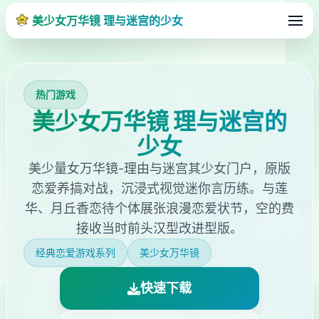
美少女万华镜 理与迷宫的少女
热门游戏
美少女万华镜 理与迷宫的
少女
美少量女万华镜-理由与迷宫其少女门户，原版
恋爱养搞对战，沉浸式视觉迷你言历练。与莲
华、月丘香恋待个体展张浪漫恋爱状节，空的费
接收当时前头汉型改进型版。
经典恋爱游戏系列
美少女万华镜
快速下载