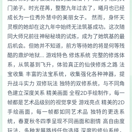
门弟子。时光荏苒，整整九年过去了，曦月也已经
成长为一位秀外慧中的美丽女子。 然而，身怀天
灵根的她却在这九年中始终无法筑基成功。这次随
同大师兄前往神秘秘境的试炼，成为了她筑基的最
后机会。但她并不知道，前方等待她的将是何等残
酷的鼎炉地狱... 游戏特色 修炼系统 完整的修炼体
系，从筑基到飞升，体验真正的仙侠修炼之路 法
宝收集 丰富的法宝系统，收集强化各种神器，提
升战斗实力 双修玩法 独特的双修系统，与不同角
色建立深度关系 精美画面 全程2D手绘制作，每一
帧都是艺术品级别的视觉享受 游戏亮点 精美的2D
手绘画面，每一帧都如同艺术品 独特的更迭系
统，春夏秋冬四季呈现不同画面和剧情 高自由度
玩法，多种发展路线任你选择 深度的修仙系统，