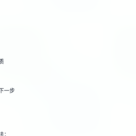
质
下一步
法：