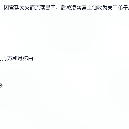
，因宫廷大火而流落民间，后被凌霄宫上仙收为关门弟子
丹丹方和月弥曲
药