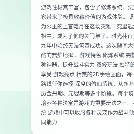
游戏性极其丰富，包含了修炼系统、法
家带来了极具收藏价值的游戏体验。 
为公主的上官曦月在这场灾难中死里逃
相中，成为了他的关门弟子。时光荏苒
九年中始终无法筑基成功。这次随同大
酷的鼎炉地狱... 游戏特色 修炼系
种神器，提升战斗实力 双修玩法 独特
享受 游戏亮点 精美的2D手绘画面，
路线任你选择 深度的修仙系统，从筑基
历金丹期、元婴期等多个阶段。每个境
培养各种法宝是游戏的重要玩法之一。
统 游戏中可以收服各种灵宠作为战斗
同能力