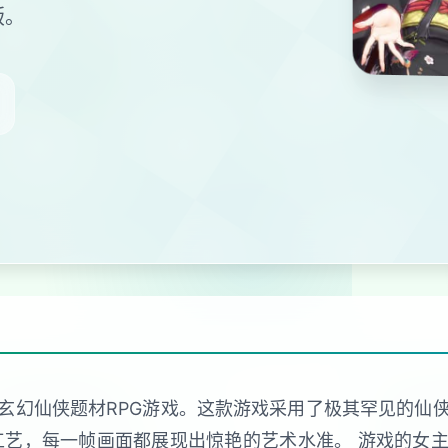
版。
玄幻仙侠题材RPG游戏。这款游戏采用了极其罕见的仙
工艺，每一帧画面都展现出惊艳的艺术水准。 游戏的女