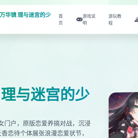
万华镜 理与迷宫的少
首
游戏说
游玩教
页
明
程
 理与迷宫的少
女门户，原版恋爱养搞对战，沉浸
丘香恋待个体展张浪漫恋爱状节，