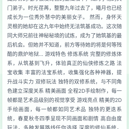
门弟子。时光荏苒，整整九年过去了，曦月也已经
成长为一位秀外慧中的美丽女子。 然而，身怀天
灵根的她却在这九年中始终无法筑基成功。这次随
同大师兄前往神秘秘境的试炼，成为了她筑基的最
后机会。但她并不知道，前方等待她的将是何等残
酷的鼎炉地狱... 游戏特色 修炼系统 完整的修炼体
系，从筑基到飞升，体验真正的仙侠修炼之路 法
宝收集 丰富的法宝系统，收集强化各种神器，提
升战斗实力 双修玩法 独特的双修系统，与不同角
色建立深度关系 精美画面 全程2D手绘制作，每一
帧都是艺术品级别的视觉享受 游戏亮点 精美的2D
手绘画面，每一帧都如同艺术品 独特的更迭系
统，春夏秋冬四季呈现不同画面和剧情 高自由度
玩法，多种发展路线任你选择 深度的修仙系统，