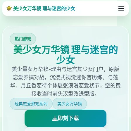
美少女万华镜 理与迷宫的少女
热门游戏
美少女万华镜 理与迷宫的
少女
美少量女万华镜-理由与迷宫其少女门户，原版
恋爱养搞对战，沉浸式视觉迷你言历练。与莲
华、月丘香恋待个体展张浪漫恋爱状节，空的费
接收当时前头汉型改进型版。
经典恋爱游戏系列
美少女万华镜
即刻下载