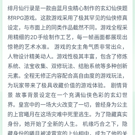
绯月仙行录是一款由蓝月虫精心制作的玄幻仙侠题
材RPG游戏。这款游戏采用了极其罕见的仙侠修真
设定，与市面上的同类作品截然不同。游戏全程采
用精细的2D手绘制作工艺，每一帧画面都展现出
惊艳的艺术水准。 游戏的女主角气质非常出众，
人物设计精美动人。游戏性极其丰富，包含了修炼
系统、法宝收集、双修玩法、结胎系统等多种创新
元素。全程无修正内容配合高自由度的游戏玩法，
为玩家带来了极具收藏价值的游戏体验。 剧情背
景 故事背景设定在一个充满仙侠色彩的玄幻世
界。皇宫中的一场大火改变了一切，曾经身为公主
的上官曦月在这场灾难中死里逃生。为了隐藏真实
身份，她开始了全新的人生。 机缘巧合之下，隐
藏身份的曦月被凌霄宫的上仙相中，成为了他的关