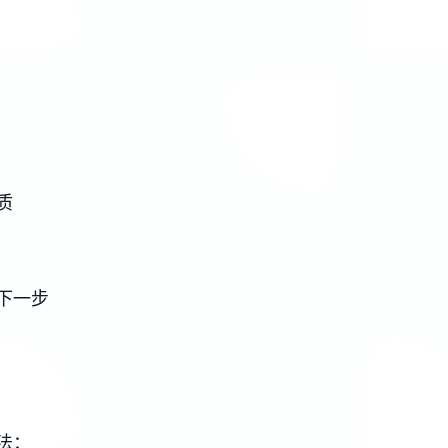
质
下一步
法：