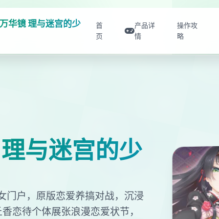
万华镜 理与迷宫的少
首
产品详
操作攻
页
情
略
 理与迷宫的少
女门户，原版恋爱养搞对战，沉浸
丘香恋待个体展张浪漫恋爱状节，