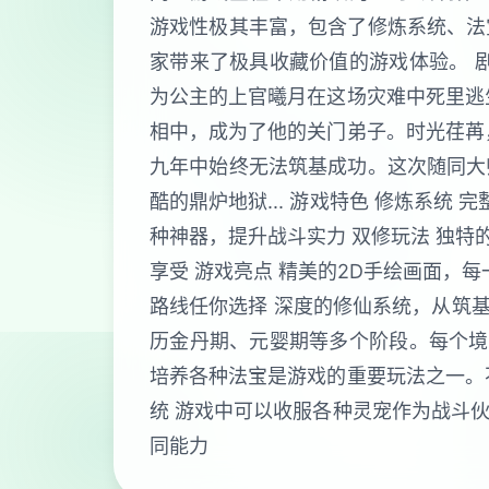
游戏性极其丰富，包含了修炼系统、法
家带来了极具收藏价值的游戏体验。 
为公主的上官曦月在这场灾难中死里逃
相中，成为了他的关门弟子。时光荏苒
九年中始终无法筑基成功。这次随同大
酷的鼎炉地狱... 游戏特色 修炼系
种神器，提升战斗实力 双修玩法 独特
享受 游戏亮点 精美的2D手绘画面，
路线任你选择 深度的修仙系统，从筑基
历金丹期、元婴期等多个阶段。每个境
培养各种法宝是游戏的重要玩法之一。
统 游戏中可以收服各种灵宠作为战斗
同能力