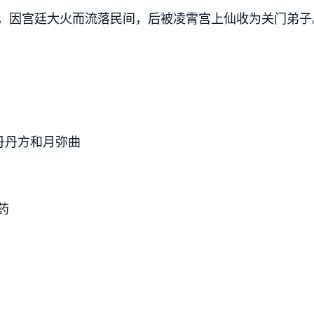
，因宫廷大火而流落民间，后被凌霄宫上仙收为关门弟子
丹丹方和月弥曲
药