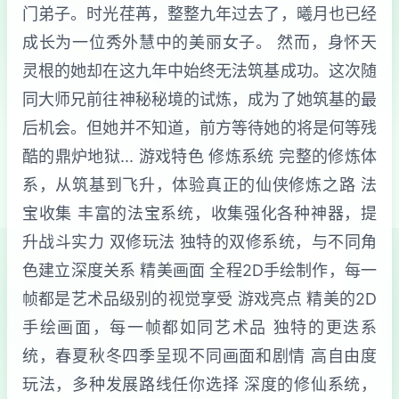
门弟子。时光荏苒，整整九年过去了，曦月也已经
成长为一位秀外慧中的美丽女子。 然而，身怀天
灵根的她却在这九年中始终无法筑基成功。这次随
同大师兄前往神秘秘境的试炼，成为了她筑基的最
后机会。但她并不知道，前方等待她的将是何等残
酷的鼎炉地狱... 游戏特色 修炼系统 完整的修炼体
系，从筑基到飞升，体验真正的仙侠修炼之路 法
宝收集 丰富的法宝系统，收集强化各种神器，提
升战斗实力 双修玩法 独特的双修系统，与不同角
色建立深度关系 精美画面 全程2D手绘制作，每一
帧都是艺术品级别的视觉享受 游戏亮点 精美的2D
手绘画面，每一帧都如同艺术品 独特的更迭系
统，春夏秋冬四季呈现不同画面和剧情 高自由度
玩法，多种发展路线任你选择 深度的修仙系统，