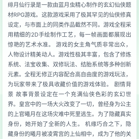
绯月仙行录是一款由蓝月虫精心制作的玄幻仙侠题
材RPG游戏。这款游戏采用了极其罕见的仙侠修真
设定，与市面上的同类作品截然不同。游戏全程采
用精细的2D手绘制作工艺，每一帧画面都展现出
惊艳的艺术水准。 游戏的女主角气质非常出众，
人物设计精美动人。游戏性极其丰富，包含了修炼
系统、法宝收集、双修玩法、结胎系统等多种创新
元素。全程无修正内容配合高自由度的游戏玩法，
为玩家带来了极具收藏价值的游戏体验。 剧情背
景 故事背景设定在一个充满仙侠色彩的玄幻世
界。皇宫中的一场大火改变了一切，曾经身为公主
的上官曦月在这场灾难中死里逃生。为了隐藏真实
身份，她开始了全新的人生。 机缘巧合之下，隐
藏身份的曦月被凌霄宫的上仙相中，成为了他的关