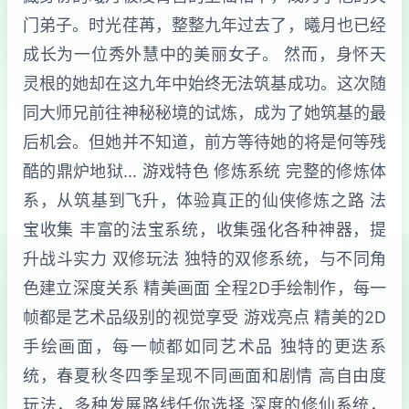
门弟子。时光荏苒，整整九年过去了，曦月也已经
成长为一位秀外慧中的美丽女子。 然而，身怀天
灵根的她却在这九年中始终无法筑基成功。这次随
同大师兄前往神秘秘境的试炼，成为了她筑基的最
后机会。但她并不知道，前方等待她的将是何等残
酷的鼎炉地狱... 游戏特色 修炼系统 完整的修炼体
系，从筑基到飞升，体验真正的仙侠修炼之路 法
宝收集 丰富的法宝系统，收集强化各种神器，提
升战斗实力 双修玩法 独特的双修系统，与不同角
色建立深度关系 精美画面 全程2D手绘制作，每一
帧都是艺术品级别的视觉享受 游戏亮点 精美的2D
手绘画面，每一帧都如同艺术品 独特的更迭系
统，春夏秋冬四季呈现不同画面和剧情 高自由度
玩法，多种发展路线任你选择 深度的修仙系统，