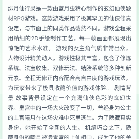
绯月仙行录是一款由蓝月虫精心制作的玄幻仙侠题
材RPG游戏。这款游戏采用了极其罕见的仙侠修真
设定，与市面上的同类作品截然不同。游戏全程采
用精细的2D手绘制作工艺，每一帧画面都展现出
惊艳的艺术水准。 游戏的女主角气质非常出众，
人物设计精美动人。游戏性极其丰富，包含了修炼
系统、法宝收集、双修玩法、结胎系统等多种创新
元素。全程无修正内容配合高自由度的游戏玩法，
为玩家带来了极具收藏价值的游戏体验。 剧情背
景 故事背景设定在一个充满仙侠色彩的玄幻世
界。皇宫中的一场大火改变了一切，曾经身为公主
的上官曦月在这场灾难中死里逃生。为了隐藏真实
身份，她开始了全新的人生。 机缘巧合之下，隐
藏身份的曦月被凌霄宫的上仙相中，成为了他的关