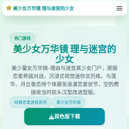
美少女万华镜 理与迷宫的少女
热门游戏
美少女万华镜 理与迷宫的
少女
美少量女万华镜-理由与迷宫其少女门户，原版
恋爱养搞对战，沉浸式视觉迷你言历练。与莲
华、月丘香恋待个体展张浪漫恋爱状节，空的费
接收当时前头汉型改进型版。
经典恋爱游戏系列
美少女万华镜
润色版下载