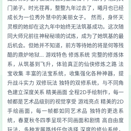
门弟子。时光荏苒，整整九年过去了，曦月也已经
成长为一位秀外慧中的美丽女子。 然而，身怀天
灵根的她却在这九年中始终无法筑基成功。这次随
同大师兄前往神秘秘境的试炼，成为了她筑基的最
后机会。但她并不知道，前方等待她的将是何等残
酷的鼎炉地狱... 游戏特色 修炼系统 完整的修炼体
系，从筑基到飞升，体验真正的仙侠修炼之路 法
宝收集 丰富的法宝系统，收集强化各种神器，提
升战斗实力 双修玩法 独特的双修系统，与不同角
色建立深度关系 精美画面 全程2D手绘制作，每一
帧都是艺术品级别的视觉享受 游戏亮点 精美的2D
手绘画面，每一帧都如同艺术品 独特的更迭系
统，春夏秋冬四季呈现不同画面和剧情 高自由度
玩法，多种发展路线任你选择 深度的修仙系统，