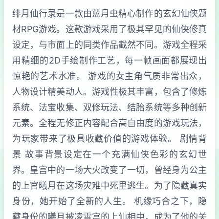
绯月仙行录是一款由蓝月虫精心制作的玄幻仙侠题
材RPG游戏。这款游戏采用了极其罕见的仙侠修真
设定，与市面上的同类作品截然不同。游戏全程采
用精细的2D手绘制作工艺，每一帧画面都展现出
惊艳的艺术水准。 游戏的女主角气质非常出众，
人物设计精美动人。游戏性极其丰富，包含了修炼
系统、法宝收集、双修玩法、结胎系统等多种创新
元素。全程无修正内容配合高自由度的游戏玩法，
为玩家带来了极具收藏价值的游戏体验。 剧情背
景 故事背景设定在一个充满仙侠色彩的玄幻世
界。皇宫中的一场大火改变了一切，曾经身为公主
的上官曦月在这场灾难中死里逃生。为了隐藏真实
身份，她开始了全新的人生。 机缘巧合之下，隐
藏身份的曦月被凌霄宫的上仙相中，成为了他的关