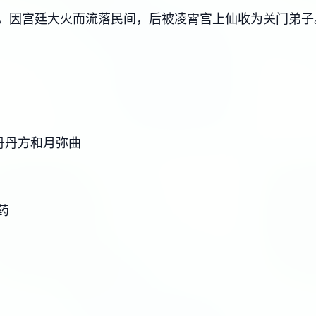
，因宫廷大火而流落民间，后被凌霄宫上仙收为关门弟子
丹丹方和月弥曲
药