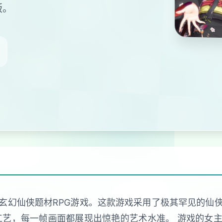
版。
玄幻仙侠题材RPG游戏。这款游戏采用了极其罕见的仙
工艺，每一帧画面都展现出惊艳的艺术水准。 游戏的女