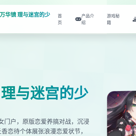
万华镜 理与迷宫的少
首
产品介
游戏秘
页
绍
籍
 理与迷宫的少
女门户，原版恋爱养搞对战，沉浸
丘香恋待个体展张浪漫恋爱状节，