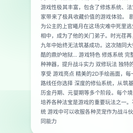
游戏性极其丰富，包含了修炼系统、法
家带来了极具收藏价值的游戏体验。 
为公主的上官曦月在这场灾难中死里逃
相中，成为了他的关门弟子。时光荏苒
九年中始终无法筑基成功。这次随同大
酷的鼎炉地狱... 游戏特色 修炼系
种神器，提升战斗实力 双修玩法 独特
享受 游戏亮点 精美的2D手绘画面，
路线任你选择 深度的修仙系统，从筑基
历金丹期、元婴期等多个阶段。每个境
培养各种法宝是游戏的重要玩法之一。
统 游戏中可以收服各种灵宠作为战斗
同能力