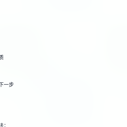
质
下一步
法：