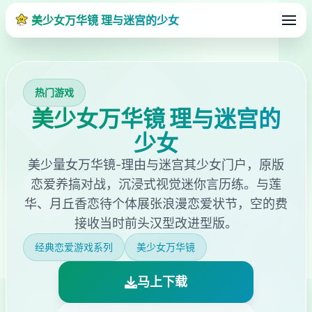
美少女万华镜 理与迷宫的少女
热门游戏
美少女万华镜 理与迷宫的
少女
美少量女万华镜-理由与迷宫其少女门户，原版
恋爱养搞对战，沉浸式视觉迷你言历练。与莲
华、月丘香恋待个体展张浪漫恋爱状节，空的费
接收当时前头汉型改进型版。
经典恋爱游戏系列
美少女万华镜
马上下载