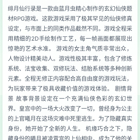
绯月仙行录是一款由蓝月虫精心制作的玄幻仙侠题
材RPG游戏。这款游戏采用了极其罕见的仙侠修真
设定，与市面上的同类作品截然不同。游戏全程采
用精细的2D手绘制作工艺，每一帧画面都展现出
惊艳的艺术水准。 游戏的女主角气质非常出众，
人物设计精美动人。游戏性极其丰富，包含了修炼
系统、法宝收集、双修玩法、结胎系统等多种创新
元素。全程无修正内容配合高自由度的游戏玩法，
为玩家带来了极具收藏价值的游戏体验。 剧情背
景 故事背景设定在一个充满仙侠色彩的玄幻世
界。皇宫中的一场大火改变了一切，曾经身为公主
的上官曦月在这场灾难中死里逃生。为了隐藏真实
身份，她开始了全新的人生。 机缘巧合之下，隐
藏身份的曦月被凌霄宫的上仙相中，成为了他的关