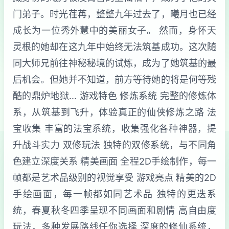
门弟子。时光荏苒，整整九年过去了，曦月也已经
成长为一位秀外慧中的美丽女子。 然而，身怀天
灵根的她却在这九年中始终无法筑基成功。这次随
同大师兄前往神秘秘境的试炼，成为了她筑基的最
后机会。但她并不知道，前方等待她的将是何等残
酷的鼎炉地狱... 游戏特色 修炼系统 完整的修炼体
系，从筑基到飞升，体验真正的仙侠修炼之路 法
宝收集 丰富的法宝系统，收集强化各种神器，提
升战斗实力 双修玩法 独特的双修系统，与不同角
色建立深度关系 精美画面 全程2D手绘制作，每一
帧都是艺术品级别的视觉享受 游戏亮点 精美的2D
手绘画面，每一帧都如同艺术品 独特的更迭系
统，春夏秋冬四季呈现不同画面和剧情 高自由度
玩法，多种发展路线任你选择 深度的修仙系统，