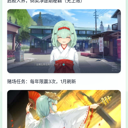
启鲛人界，倒卖净虚期秘籍（无上限）
赌场任务：每年限赢3次，1月刷新