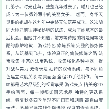
门弟子。时光荏苒，整整九年过去了，曦月也已经
成长为一位秀外慧中的美丽女子。 然而，身怀天
灵根的她却在这九年中始终无法筑基成功。这次随
同大师兄前往神秘秘境的试炼，成为了她筑基的最
后机会。但她并不知道，前方等待她的将是何等残
酷的鼎炉地狱... 游戏特色 修炼系统 完整的修炼体
系，从筑基到飞升，体验真正的仙侠修炼之路 法
宝收集 丰富的法宝系统，收集强化各种神器，提
升战斗实力 双修玩法 独特的双修系统，与不同角
色建立深度关系 精美画面 全程2D手绘制作，每一
帧都是艺术品级别的视觉享受 游戏亮点 精美的2D
手绘画面，每一帧都如同艺术品 独特的更迭系
统，春夏秋冬四季呈现不同画面和剧情 高自由度
玩法，多种发展路线任你选择 深度的修仙系统，