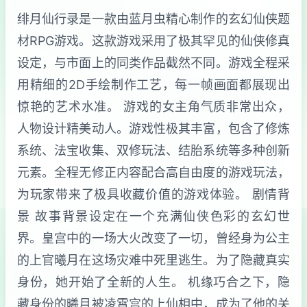
绯月仙行录是一款由蓝月虫精心制作的玄幻仙侠题
材RPG游戏。这款游戏采用了极其罕见的仙侠修真
设定，与市面上的同类作品截然不同。游戏全程采
用精细的2D手绘制作工艺，每一帧画面都展现出
惊艳的艺术水准。 游戏的女主角气质非常出众，
人物设计精美动人。游戏性极其丰富，包含了修炼
系统、法宝收集、双修玩法、结胎系统等多种创新
元素。全程无修正内容配合高自由度的游戏玩法，
为玩家带来了极具收藏价值的游戏体验。 剧情背
景 故事背景设定在一个充满仙侠色彩的玄幻世
界。皇宫中的一场大火改变了一切，曾经身为公主
的上官曦月在这场灾难中死里逃生。为了隐藏真实
身份，她开始了全新的人生。 机缘巧合之下，隐
藏身份的曦月被凌霄宫的上仙相中，成为了他的关