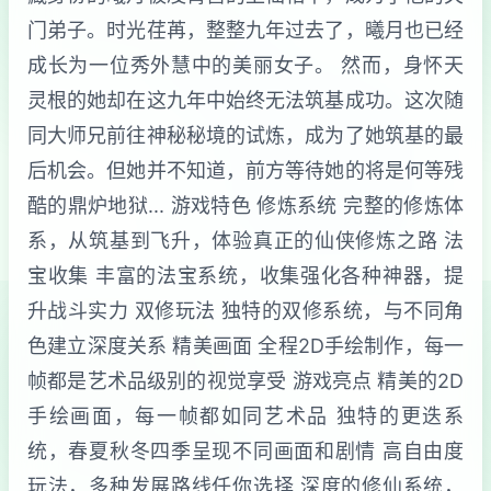
门弟子。时光荏苒，整整九年过去了，曦月也已经
成长为一位秀外慧中的美丽女子。 然而，身怀天
灵根的她却在这九年中始终无法筑基成功。这次随
同大师兄前往神秘秘境的试炼，成为了她筑基的最
后机会。但她并不知道，前方等待她的将是何等残
酷的鼎炉地狱... 游戏特色 修炼系统 完整的修炼体
系，从筑基到飞升，体验真正的仙侠修炼之路 法
宝收集 丰富的法宝系统，收集强化各种神器，提
升战斗实力 双修玩法 独特的双修系统，与不同角
色建立深度关系 精美画面 全程2D手绘制作，每一
帧都是艺术品级别的视觉享受 游戏亮点 精美的2D
手绘画面，每一帧都如同艺术品 独特的更迭系
统，春夏秋冬四季呈现不同画面和剧情 高自由度
玩法，多种发展路线任你选择 深度的修仙系统，