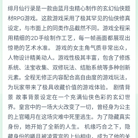
绯月仙行录是一款由蓝月虫精心制作的玄幻仙侠题
材RPG游戏。这款游戏采用了极其罕见的仙侠修真
设定，与市面上的同类作品截然不同。游戏全程采
用精细的2D手绘制作工艺，每一帧画面都展现出
惊艳的艺术水准。 游戏的女主角气质非常出众，
人物设计精美动人。游戏性极其丰富，包含了修炼
系统、法宝收集、双修玩法、结胎系统等多种创新
元素。全程无修正内容配合高自由度的游戏玩法，
为玩家带来了极具收藏价值的游戏体验。 剧情背
景 故事背景设定在一个充满仙侠色彩的玄幻世
界。皇宫中的一场大火改变了一切，曾经身为公主
的上官曦月在这场灾难中死里逃生。为了隐藏真实
身份，她开始了全新的人生。 机缘巧合之下，隐
藏身份的曦月被凌霄宫的上仙相中，成为了他的关