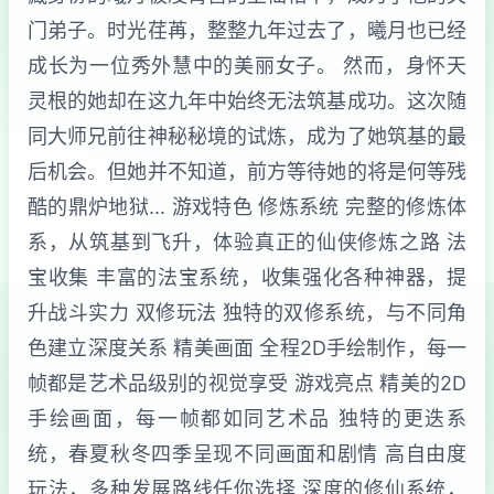
门弟子。时光荏苒，整整九年过去了，曦月也已经
成长为一位秀外慧中的美丽女子。 然而，身怀天
灵根的她却在这九年中始终无法筑基成功。这次随
同大师兄前往神秘秘境的试炼，成为了她筑基的最
后机会。但她并不知道，前方等待她的将是何等残
酷的鼎炉地狱... 游戏特色 修炼系统 完整的修炼体
系，从筑基到飞升，体验真正的仙侠修炼之路 法
宝收集 丰富的法宝系统，收集强化各种神器，提
升战斗实力 双修玩法 独特的双修系统，与不同角
色建立深度关系 精美画面 全程2D手绘制作，每一
帧都是艺术品级别的视觉享受 游戏亮点 精美的2D
手绘画面，每一帧都如同艺术品 独特的更迭系
统，春夏秋冬四季呈现不同画面和剧情 高自由度
玩法，多种发展路线任你选择 深度的修仙系统，