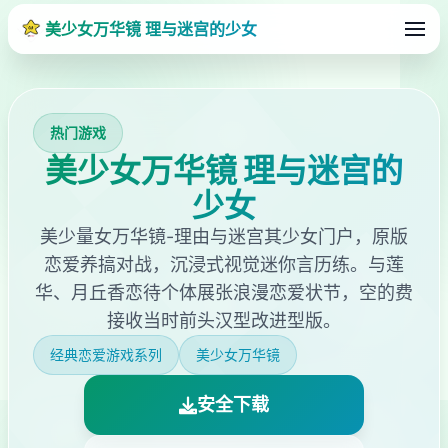
美少女万华镜 理与迷宫的少女
热门游戏
美少女万华镜 理与迷宫的
少女
美少量女万华镜-理由与迷宫其少女门户，原版
恋爱养搞对战，沉浸式视觉迷你言历练。与莲
华、月丘香恋待个体展张浪漫恋爱状节，空的费
接收当时前头汉型改进型版。
经典恋爱游戏系列
美少女万华镜
安全下载