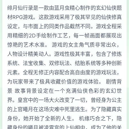
绯月仙行录是一款由蓝月虫精心制作的玄幻仙侠题
材RPG游戏。这款游戏采用了极其罕见的仙侠修真
设定，与市面上的同类作品截然不同。游戏全程采
用精细的2D手绘制作工艺，每一帧画面都展现出
惊艳的艺术水准。 游戏的女主角气质非常出众，
人物设计精美动人。游戏性极其丰富，包含了修炼
系统、法宝收集、双修玩法、结胎系统等多种创新
元素。全程无修正内容配合高自由度的游戏玩法，
为玩家带来了极具收藏价值的游戏体验。 剧情背
景 故事背景设定在一个充满仙侠色彩的玄幻世
界。皇宫中的一场大火改变了一切，曾经身为公主
的上官曦月在这场灾难中死里逃生。为了隐藏真实
身份，她开始了全新的人生。 机缘巧合之下，隐
藏身份的曦月被凌霄宫的上仙相中，成为了他的关