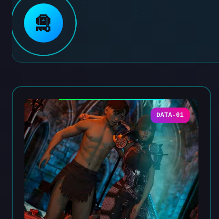
🛅
DATA-01