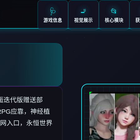
🩺
🚬
📂
游戏信息
视觉展示
核心模块
获
前面迭代版赠送部
RPG应靠，神经植
网入口，永恒世界