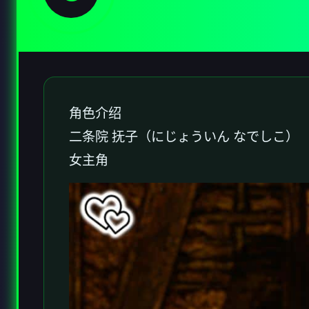
角色介绍
二条院 抚子（にじょういん なでしこ）
女主角